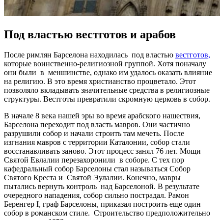
Под властью вестготов и арабов
После римлян Барселона находилась под властью
вестготов,
которые воинственно-религиозной группой. Хотя поначалу
они были в меншинстве, однако им удалось оказать влияние
на религию. В это время христианство процветало. Этот
позволяло вкладывать значительные средства в религиозные
структуры. Вестготы превратили скромную церковь в собор.
В начале 8 века нашей эры во время арабского нашествия,
Барселона переходит под власть мавров. Они частично
разрушили собор и начали строить там мечеть. После
изгнания мавров с территории Каталонии, собор стали
восстанавливать заново. Этот процесс занял 76 лет. Мощи
Святой Евлалии перезахоронили в соборе. С тех пор
кафедральный собор Барселоны стал называться Собор
Святого Креста и Святой Эулалии. Конечно, мавры
пытались вернуть контроль над Барселоной. В результате
очередного нападения, собор сильно пострадал. Рамон
Беренгер I, граф Барселоны, приказал построить еще один
собор в романском стиле. Строительство предположительно