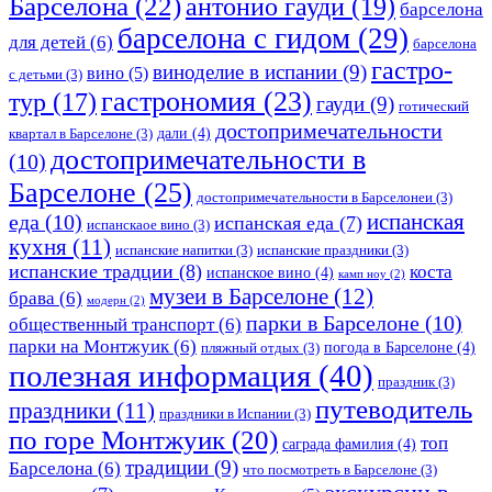
Барселона
(22)
антонио гауди
(19)
барселона
барселона с гидом
(29)
для детей
(6)
барселона
гастро-
виноделие в испании
(9)
вино
(5)
с детьми
(3)
гастрономия
(23)
тур
(17)
гауди
(9)
готический
достопримечательности
дали
(4)
квартал в Барселоне
(3)
достопримечательности в
(10)
Барселоне
(25)
достопримечательности в Барселонеи
(3)
еда
(10)
испанская
испанская еда
(7)
испанскаое вино
(3)
кухня
(11)
испанские напитки
(3)
испанские праздники
(3)
испанские традции
(8)
коста
испанское вино
(4)
камп ноу
(2)
музеи в Барселоне
(12)
брава
(6)
модерн
(2)
парки в Барселоне
(10)
общественный транспорт
(6)
парки на Монтжуик
(6)
погода в Барселоне
(4)
пляжный отдых
(3)
полезная информация
(40)
праздник
(3)
путеводитель
праздники
(11)
праздники в Испании
(3)
по горе Монтжуик
(20)
топ
саграда фамилия
(4)
традиции
(9)
Барселона
(6)
что посмотреть в Барселоне
(3)