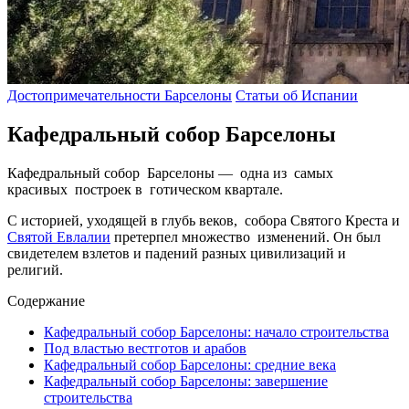
Достопримечательности Барселоны
Статьи об Испании
Кафедральный собор Барселоны
Кафедральный собор Барселоны — одна из самых
красивых построек в готическом квартале.
С историей, уходящей в глубь веков, собора Святого Креста и
Святой Евлалии
претерпел множество изменений. Он был
свидетелем взлетов и падений разных цивилизаций и
религий.
Содержание
Кафедральный собор Барселоны: начало строительства
Под властью вестготов и арабов
Кафедральный собор Барселоны: средние века
Кафедральный собор Барселоны: завершение
строительства