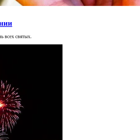
онии
ь всех святых.