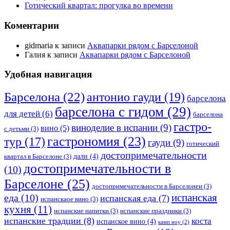
Готический квартал: прогулка во времени
Коментарии
gidmaria
к записи
Аквапарки рядом с Барселоной
Галия
к записи
Аквапарки рядом с Барселоной
Удобная навигация
Барселона
(22)
антонио гауди
(19)
барселона
барселона с гидом
(29)
для детей
(6)
барселона
гастро-
виноделие в испании
(9)
вино
(5)
с детьми
(3)
гастрономия
(23)
тур
(17)
гауди
(9)
готический
достопримечательности
дали
(4)
квартал в Барселоне
(3)
достопримечательности в
(10)
Барселоне
(25)
достопримечательности в Барселонеи
(3)
еда
(10)
испанская
испанская еда
(7)
испанскаое вино
(3)
кухня
(11)
испанские напитки
(3)
испанские праздники
(3)
испанские традции
(8)
коста
испанское вино
(4)
камп ноу
(2)