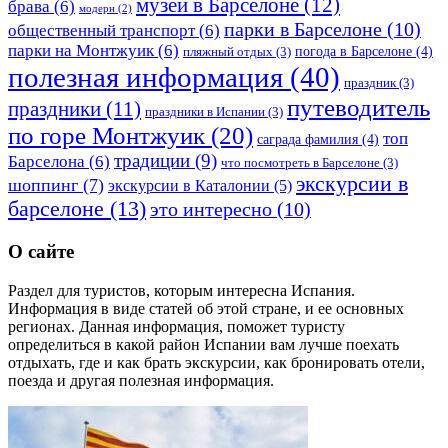
музеи в Барселоне
(12)
брава
(6)
модерн
(2)
парки в Барселоне
(10)
общественный транспорт
(6)
парки на Монтжуик
(6)
погода в Барселоне
(4)
пляжный отдых
(3)
полезная информация
(40)
праздник
(3)
путеводитель
праздники
(11)
праздники в Испании
(3)
по горе Монтжуик
(20)
топ
саграда фамилия
(4)
традиции
(9)
Барселона
(6)
что посмотреть в Барселоне
(3)
экскурсии в
шоппинг
(7)
экскурсии в Каталонии
(5)
барселоне
(13)
это интересно
(10)
О сайте
Раздел для туристов, которым интересна Испания.
Информация в виде статей об этой стране, и ее основных
регионах. Данная информация, поможет туристу
определиться в какой район Испании вам лучше поехать
отдыхать, где и как брать экскурсии, как бронировать отели,
поезда и другая полезная информация.