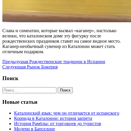
Слава и симпатии, которые вызвал «каганер», настолько
велики, что каталонском доме эту фигурку после
рождественских праздников ставят на самое видное место.
Каганер-необычный сувенир из Каталонии может стать
отличным подарком.
Навигация
Предыдущая
Предыдущая
Рождественские традиции в Испании
запись
Следующая
Следующая
Рынок Бокерия
по
запись
записям
Поиск
Найти:
Новые статьи
Каталонский язык: чем он отличается от испанского
Коррида в Каталонии: история запрета
История Рамблы: от торговцев до туристов
Модерн в Барселоне