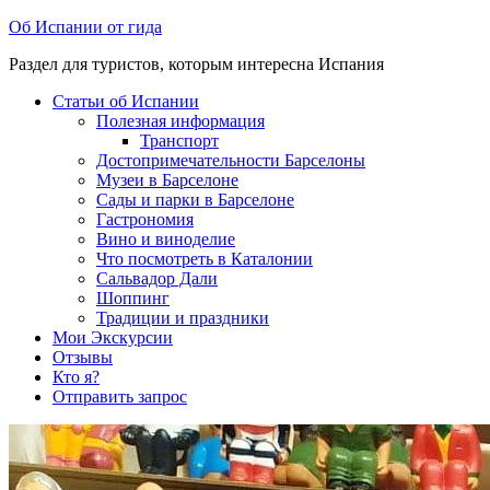
Перейти
Об Испании от гида
к
Раздел для туристов, которым интересна Испания
содержимому
Статьи об Испании
Полезная информация
Транспорт
Достопримечательности Барселоны
Музеи в Барселоне
Cады и парки в Барселоне
Гастрономия
Вино и виноделие
Что посмотреть в Каталонии
Сальвадор Дали
Шоппинг
Традиции и праздники
Мои Экскурсии
Отзывы
Кто я?
Отправить запрос