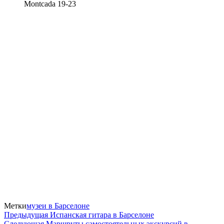
Montcada 19-23
Метки
музеи в Барселоне
Навигация
Предыдущая
Предыдущая
Испанская гитара в Барселоне
запись
Следующая
Следующая
Маршруты самостоятельных экскурсий в