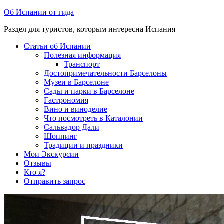
Перейти
Об Испании от гида
к
Раздел для туристов, которым интересна Испания
содержимому
Статьи об Испании
Полезная информация
Транспорт
Достопримечательности Барселоны
Музеи в Барселоне
Cады и парки в Барселоне
Гастрономия
Вино и виноделие
Что посмотреть в Каталонии
Сальвадор Дали
Шоппинг
Традиции и праздники
Мои Экскурсии
Отзывы
Кто я?
Отправить запрос