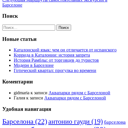
по
запись
Барселоне
записям
Поиск
Найти:
Новые статьи
Каталонский язык: чем он отличается от испанского
Коррида в Каталонии: история запрета
История Рамблы: от торговцев до туристов
Модерн в Барселоне
Готический квартал: прогулка во времени
Коментарии
gidmaria
к записи
Аквапарки рядом с Барселоной
Галия
к записи
Аквапарки рядом с Барселоной
Удобная навигация
Барселона
(22)
антонио гауди
(19)
барселона