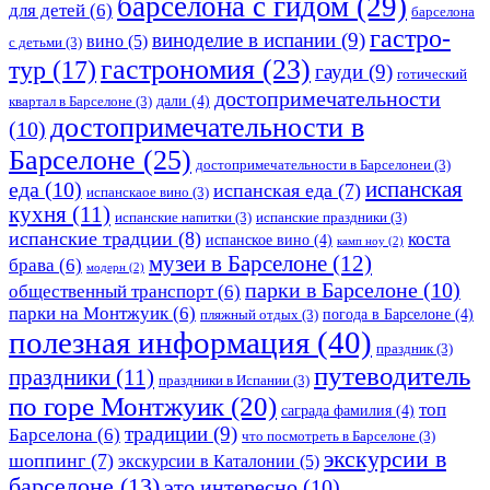
барселона с гидом
(29)
для детей
(6)
барселона
гастро-
виноделие в испании
(9)
вино
(5)
с детьми
(3)
гастрономия
(23)
тур
(17)
гауди
(9)
готический
достопримечательности
дали
(4)
квартал в Барселоне
(3)
достопримечательности в
(10)
Барселоне
(25)
достопримечательности в Барселонеи
(3)
еда
(10)
испанская
испанская еда
(7)
испанскаое вино
(3)
кухня
(11)
испанские напитки
(3)
испанские праздники
(3)
испанские традции
(8)
коста
испанское вино
(4)
камп ноу
(2)
музеи в Барселоне
(12)
брава
(6)
модерн
(2)
парки в Барселоне
(10)
общественный транспорт
(6)
парки на Монтжуик
(6)
погода в Барселоне
(4)
пляжный отдых
(3)
полезная информация
(40)
праздник
(3)
путеводитель
праздники
(11)
праздники в Испании
(3)
по горе Монтжуик
(20)
топ
саграда фамилия
(4)
традиции
(9)
Барселона
(6)
что посмотреть в Барселоне
(3)
экскурсии в
шоппинг
(7)
экскурсии в Каталонии
(5)
барселоне
(13)
это интересно
(10)