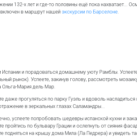
жении 132-х лет и где-то половины ещё пока нахватает... 
 включен в маршрут нашей
экскурсии по Барселоне
.
 Испании и порадоваться домашнему уюту Рамблы. Успеете 
льный рынок). Успеете, закинув голову, рассмотреть мозаик
а Ольга-Мария дель Мар.
те даже прогуляться по парку Гуэль и вдоволь насладиться
отражение в зеркальных глазах Саламандры...
нечно, успеете попробовать шедевры испанской кухни и зака
те пройтись по бульвару Грации и ослепнуть от сияния фас
те подняться на крышу дома Мила (Ла Педрера) и увидеть та