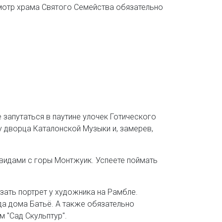
Осмотр храма Святого Семейства обязательно
запутаться в паутине улочек Готического
у дворца Каталонской Музыки и, замерев,
 видами с горы Монтжуик. Успеете поймать
зать портрет у художника на Рамбле.
ада дома Батьё. А также обязательно
м "Сад Скульптур".