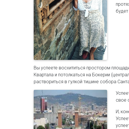
протя
будет
Вы успеете восхититься простором площади
Квартала и потолкаться на Бокерии (центра
раствориться в гулкой тишине собора Сант
Успее
свое 
И, ко
Успее
успее