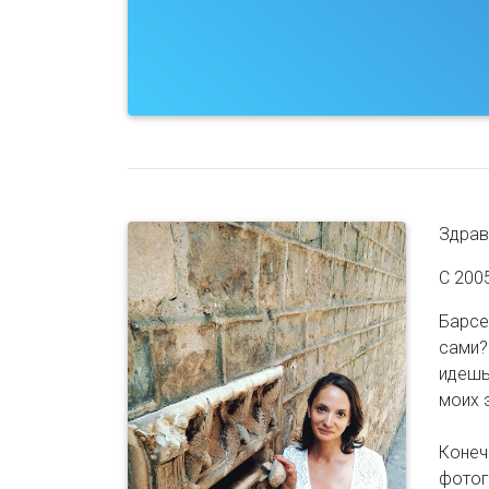
Здрав
С 200
Барсе
сами?
идешь
моих 
Конеч
фотог